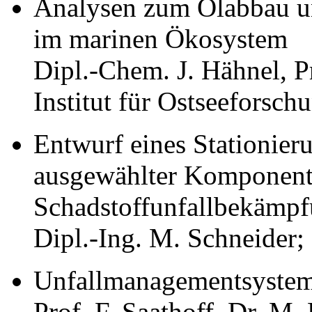
Analysen zum Ölabbau u
im marinen Ökosystem
Dipl.-Chem. J. Hähnel, P
Institut für Ostseefors
Entwurf eines Stationier
ausgewählter Komponente
Schadstoffunfallbekämp
Dipl.-Ing. M. Schneider
Unfallmanagementsyste
Prof. F. Saathoff, Dr. M.